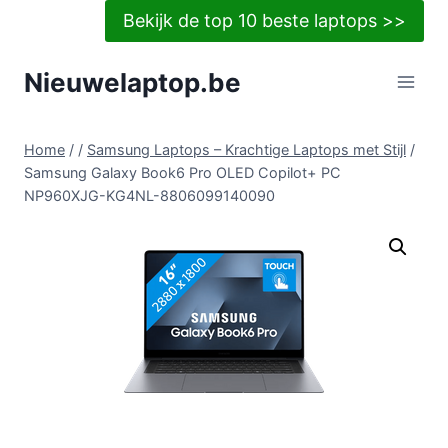
Doorgaan
Bekijk de top 10 beste laptops >>
naar
inhoud
Nieuwelaptop.be
Home
/
/
Samsung Laptops – Krachtige Laptops met Stijl
/
Samsung Galaxy Book6 Pro OLED Copilot+ PC
NP960XJG-KG4NL-8806099140090