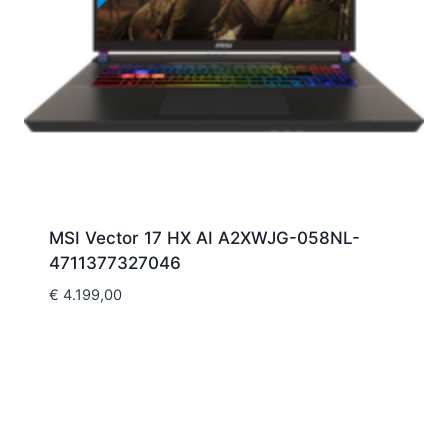
MSI Vector 17 HX AI A2XWJG-058NL-
4711377327046
€
4.199,00