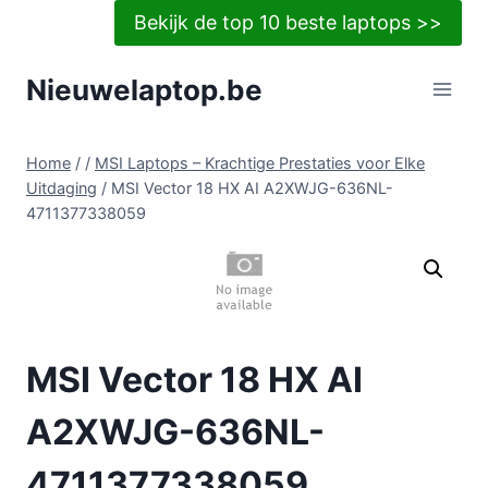
Doorgaan
Bekijk de top 10 beste laptops >>
naar
inhoud
Nieuwelaptop.be
Home
/
/
MSI Laptops – Krachtige Prestaties voor Elke
Uitdaging
/
MSI Vector 18 HX AI A2XWJG-636NL-
4711377338059
MSI Vector 18 HX AI
A2XWJG-636NL-
4711377338059