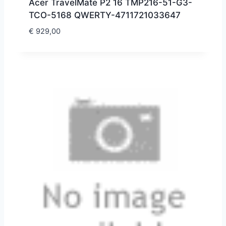
Acer TravelMate P2 16 TMP216-51-G3-
TCO-5168 QWERTY-4711721033647
€
929,00