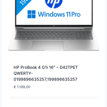
HP ProBook 4 G1i 16″ – D42TPET
QWERTY-
0199896635257,199896635257
€
1.199,00