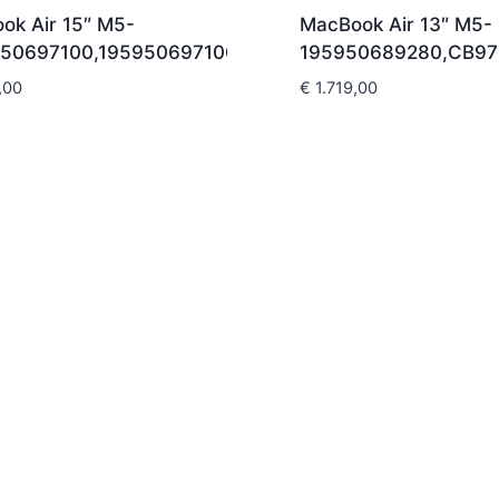
ok Air 15″ M5-
MacBook Air 13″ M5-
50697100,195950697100
195950689280,CB9
,00
€
1.719,00