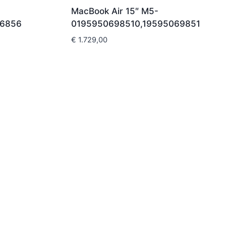
MacBook Air 15″ M5-
76856
0195950698510,195950698510
€
1.729,00