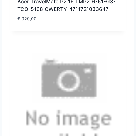
Acer TravelMate P2 16 TMP216-51-G3-
TCO-5168 QWERTY-4711721033647
€
929,00