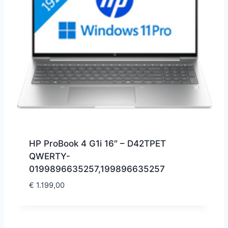
HP ProBook 4 G1i 16″ – D42TPET
QWERTY-
0199896635257,199896635257
€
1.199,00