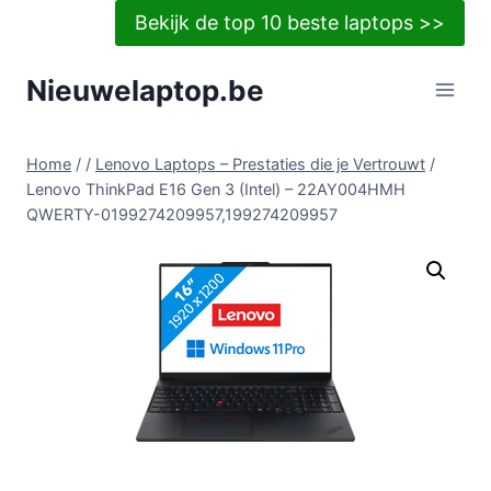
Doorgaan
Bekijk de top 10 beste laptops >>
naar
inhoud
Nieuwelaptop.be
Home
/
/
Lenovo Laptops – Prestaties die je Vertrouwt
/
Lenovo ThinkPad E16 Gen 3 (Intel) – 22AY004HMH
QWERTY-0199274209957,199274209957