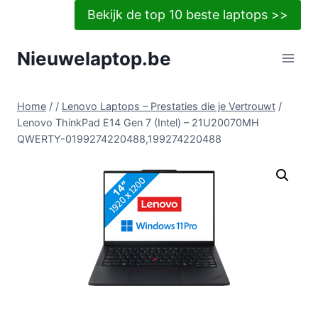
Doorgaan
Bekijk de top 10 beste laptops >>
naar
inhoud
Nieuwelaptop.be
Home
/
/
Lenovo Laptops – Prestaties die je Vertrouwt
/
Lenovo ThinkPad E14 Gen 7 (Intel) – 21U20070MH
QWERTY-0199274220488,199274220488