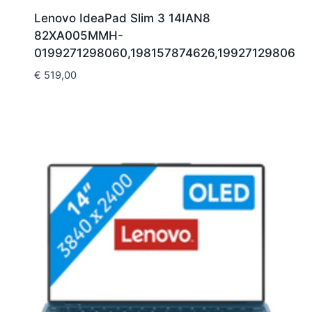
Lenovo IdeaPad Slim 3 14IAN8
82XA005MMH-
0199271298060,198157874626,199271298060
€
519,00