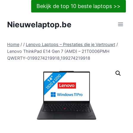
Doorgaan
Bekijk de top 10 beste laptops >>
naar
inhoud
Nieuwelaptop.be
Home
/
/
Lenovo Laptops – Prestaties die je Vertrouwt
/
Lenovo ThinkPad E14 Gen 7 (AMD) – 21T0006PMH
QWERTY-0199274219918,199274219918