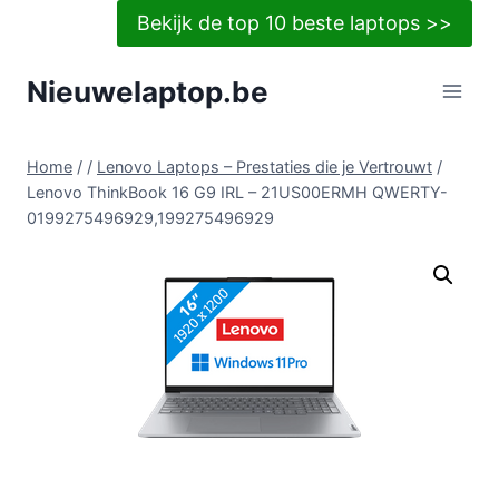
Doorgaan
Bekijk de top 10 beste laptops >>
naar
inhoud
Nieuwelaptop.be
Home
/
/
Lenovo Laptops – Prestaties die je Vertrouwt
/
Lenovo ThinkBook 16 G9 IRL – 21US00ERMH QWERTY-
0199275496929,199275496929