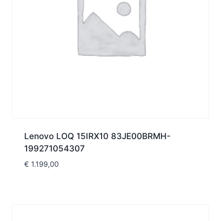
Lenovo LOQ 15IRX10 83JE00BRMH-
199271054307
€
1.199,00