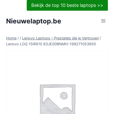
Doorgaan
Bekijk de top 10 beste laptops >>
naar
inhoud
Nieuwelaptop.be
Home
/
/
Lenovo Laptops – Prestaties die je Vertrouwt
/
Lenovo LOQ 15IRX10 83JE00BNMH-199271053850