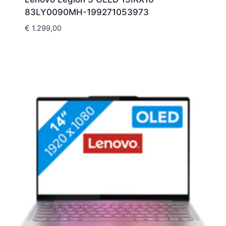
83LY0090MH-199271053973
€
1.299,00