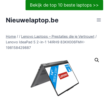
Doorgaan
Bekijk de top 10 beste laptops >>
naar
inhoud
Nieuwelaptop.be
Home
/
/
Lenovo Laptops – Prestaties die je Vertrouwt
/
Lenovo IdeaPad 5 2-in-1 14IRH9 83KX006FMH-
198158429887