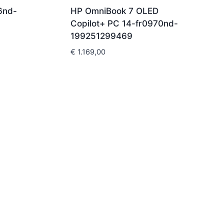
6nd-
HP OmniBook 7 OLED
Copilot+ PC 14-fr0970nd-
199251299469
€
1.169,00