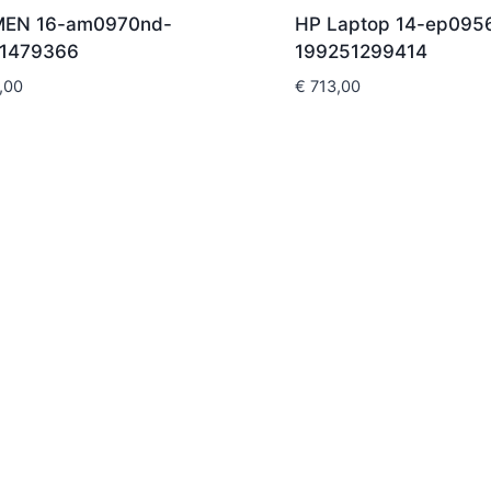
MEN 16-am0970nd-
HP Laptop 14-ep095
1479366
199251299414
,00
€
713,00