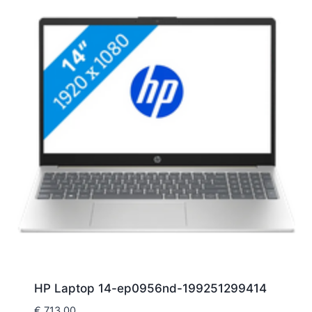
HP Laptop 14-ep0956nd-199251299414
€
713,00