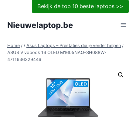
Doorgaan
Bekijk de top 10 beste laptops >>
naar
inhoud
Nieuwelaptop.be
Home
/
/
Asus Laptops – Prestaties die je verder helpen
/
ASUS Vivobook 16 OLED M1605NAQ-SH088W-
4711636329446