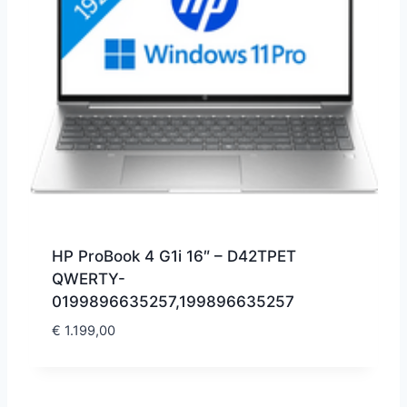
HP ProBook 4 G1i 16″ – D42TPET
QWERTY-
0199896635257,199896635257
€
1.199,00