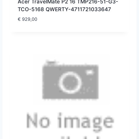
Acer TravelMate P2 16 TMP216-51-G3-
TCO-5168 QWERTY-4711721033647
€
929,00