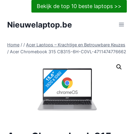
Doorgaan
Bekijk de top 10 beste laptops >>
naar
inhoud
Nieuwelaptop.be
Home
/
/
Acer Laptops – Krachtige en Betrouwbare Keuzes
/
Acer Chromebook 315 CB315-6H-C0VL-4711474776662