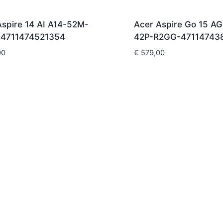
Aspire 14 AI A14-52M-
Acer Aspire Go 15 AG
4711474521354
42P-R2GG-47114743
00
€
579,00