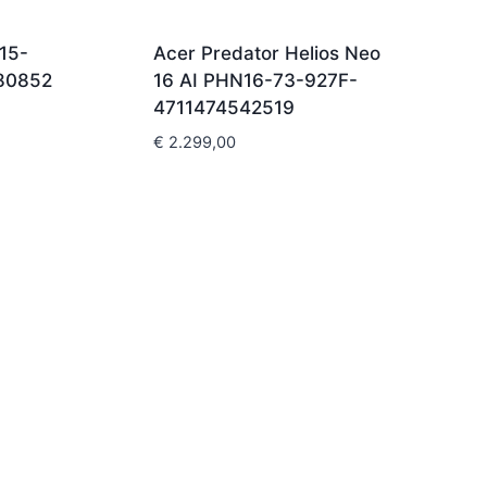
15-
Acer Predator Helios Neo
80852
16 AI PHN16-73-927F-
4711474542519
€
2.299,00