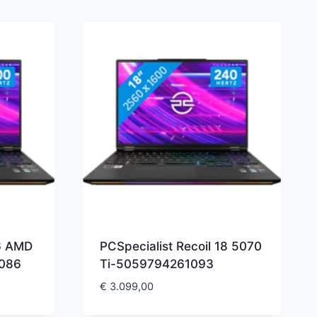
16 AMD
PCSpecialist Recoil 18 5070
086
Ti-5059794261093
€
3.099,00