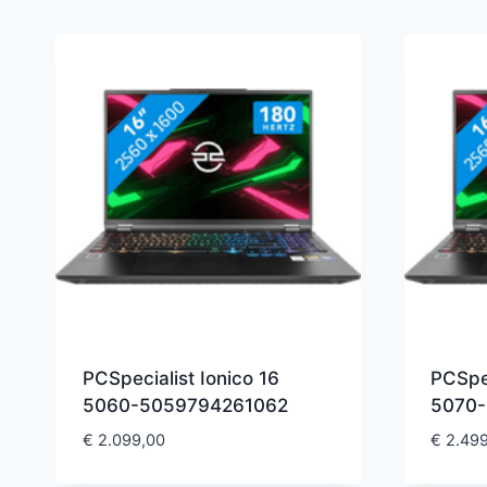
PCSpecialist Ionico 16
PCSpec
5060-5059794261062
5070
€
2.099,00
€
2.499