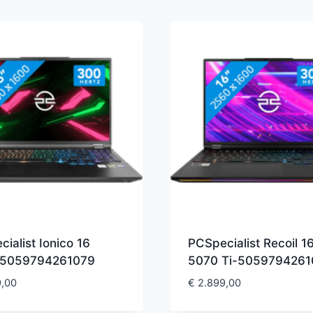
ialist Ionico 16
PCSpecialist Recoil 
-5059794261079
5070 Ti-5059794261
,00
€
2.899,00