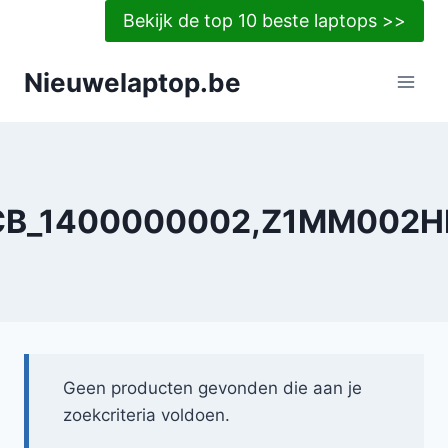
Doorgaan
Bekijk de top 10 beste laptops >>
naar
inhoud
Nieuwelaptop.be
CB_1400000002,Z1MM002H
Geen producten gevonden die aan je
zoekcriteria voldoen.