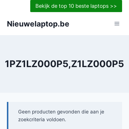
Doorgaan
Bekijk de top 10 beste laptops >>
naar
inhoud
Nieuwelaptop.be
1PZ1LZ000P5,Z1LZ000P5
Geen producten gevonden die aan je
zoekcriteria voldoen.