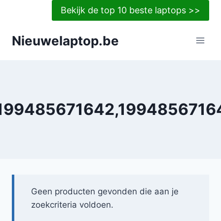
Doorgaan
Bekijk de top 10 beste laptops >>
naar
inhoud
Nieuwelaptop.be
199485671642,1994856716
Geen producten gevonden die aan je
zoekcriteria voldoen.