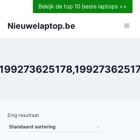
Doorgaan
Bekijk de top 10 beste laptops >>
naar
inhoud
Nieuwelaptop.be
199273625178,1992736251
Enig resultaat