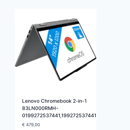
Lenovo Chromebook 2-in-1
83LN000RMH-
0199272537441,199272537441
€
479,00