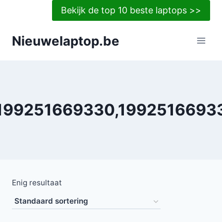
Doorgaan
Bekijk de top 10 beste laptops >>
naar
inhoud
Nieuwelaptop.be
199251669330,1992516693
Enig resultaat