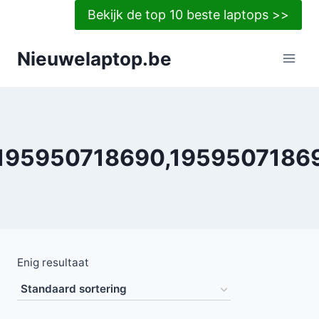
Doorgaan
Bekijk de top 10 beste laptops >>
naar
inhoud
Nieuwelaptop.be
195950718690,1959507186
Enig resultaat