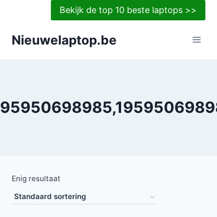
Doorgaan
Bekijk de top 10 beste laptops >>
naar
inhoud
Nieuwelaptop.be
195950698985,1959506989
Enig resultaat