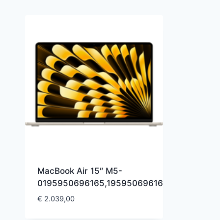
MacBook Air 15″ M5-
0195950696165,195950696165
€
2.039,00